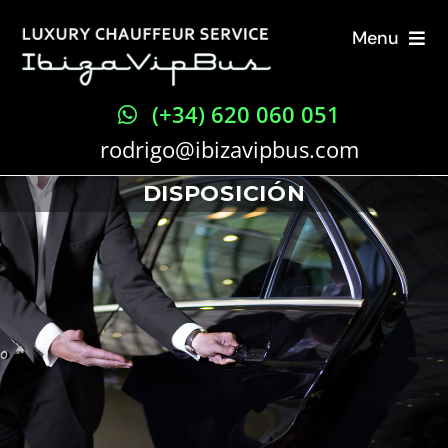
Saltar
Menu
al
contenido
Inicio
(+34) 620 060 051
rodrigo@ibizavipbus.com
Servicios
DISPOSICIÓN
¿Por qué elegirnos?
Blog