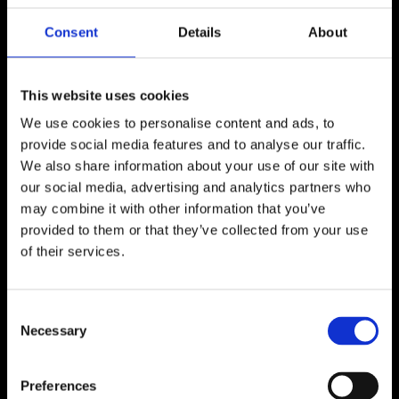
A Su
Consent
Details
About
Disposición
This website uses cookies
We use cookies to personalise content and ads, to
provide social media features and to analyse our traffic.
We also share information about your use of our site with
Traslados desde y hacia cualquier
our social media, advertising and analytics partners who
may combine it with other information that you’ve
punto de la isla garantizando la
provided to them or that they’ve collected from your use
comodidad, seguridad y privacidad de
of their services.
nuestros clientes. Como profesionales
en lo que hacemos conocemos todas
Consent
las localidades ibicencas lo cual
Necessary
Selection
asegura su llegada a destino sin
inconvenientes.
Preferences